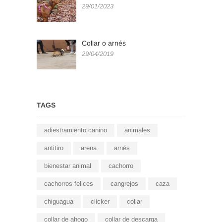
29/01/2023
Collar o arnés
29/04/2019
TAGS
adiestramiento canino
animales
antitiro
arena
arnés
bienestar animal
cachorro
cachorros felices
cangrejos
caza
chiguagua
clicker
collar
collar de ahogo
collar de descarga