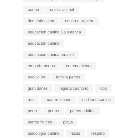
correa
cuidar animal
domesticación
educa a tu perro
educacion canina Salamanca
educación canina
educación canina amable
empatía perros
entrenamiento
evolución
familia perros
gran danés
llegada cachorro
lobo
mar
mastín leonés
nudismo canino
perro
perros
perros adultos
perros felices
playa
psicología canina
razas
respeto